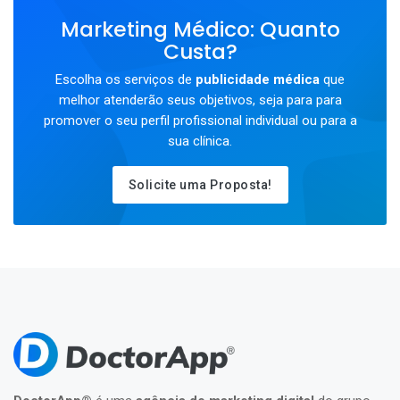
Marketing Médico: Quanto
Custa?
Escolha os serviços de
publicidade médica
que
melhor atenderão seus objetivos, seja para para
promover o seu perfil profissional individual ou para a
sua clínica.
Solicite uma Proposta!