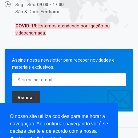
Seg - Sex:
09:00 - 17:00
Sáb & Dom:
Fechado
COVID-19:
Estamos atendendo por ligação ou
videochamada.
Assine nossa newsletter para receber novidades e
materiais exclusivos.
Assinar
O nosso site utiliza cookies para melhorar a
navegação. Ao continuar navegando você se
declara ciente e de acordo com a nossa