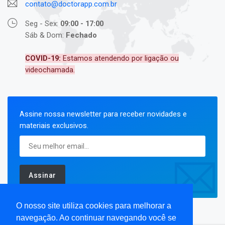
contato@doctorapp.com.br
Seg - Sex:
09:00 - 17:00
Sáb & Dom:
Fechado
COVID-19:
Estamos atendendo por ligação ou
videochamada.
Assine nossa newsletter para receber novidades e
materiais exclusivos.
Assinar
O nosso site utiliza cookies para melhorar a
navegação. Ao continuar navegando você se