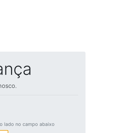
ança
nosco.
ao lado no campo abaixo