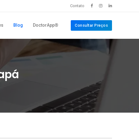
Contato
es
Blog
DoctorApp®
Consultar Preços
capá