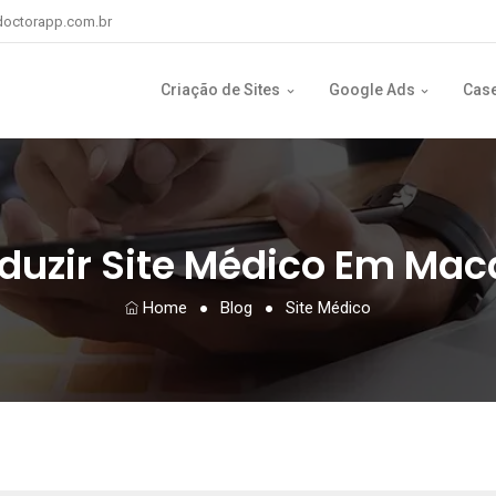
octorapp.com.br
Criação de Sites
Google Ads
Cas
duzir Site Médico Em Ma
Home
Blog
Site Médico