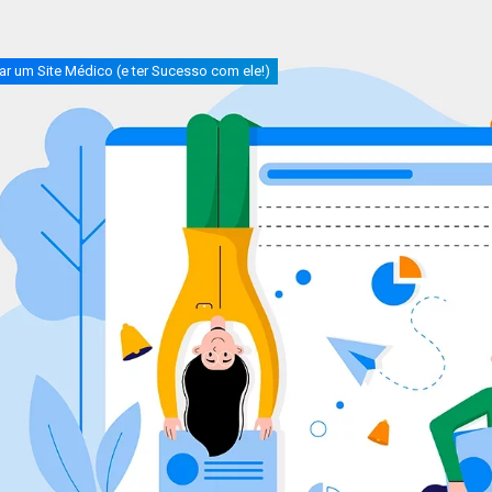
r um Site Médico (e ter Sucesso com ele!)