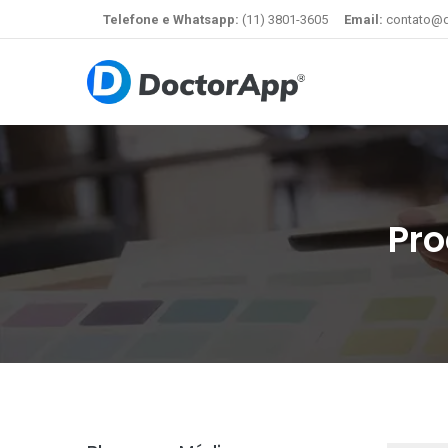
Telefone e Whatsapp:
(11) 3801-3605
Email:
contato@d
Pro