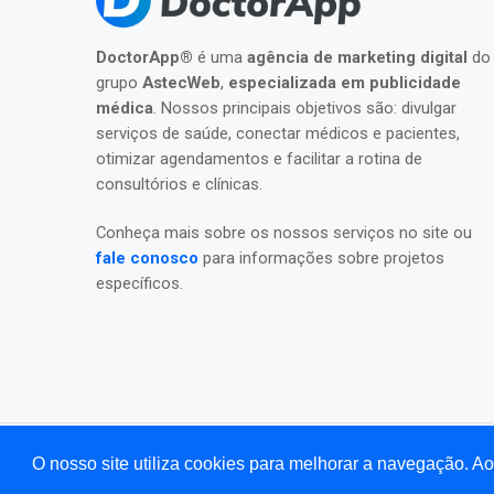
DoctorApp®
é uma
agência de marketing digital
do
grupo
AstecWeb
,
especializada em publicidade
médica
. Nossos principais objetivos são: divulgar
serviços de saúde, conectar médicos e pacientes,
otimizar agendamentos e facilitar a rotina de
consultórios e clínicas.
Conheça mais sobre os nossos serviços no site ou
fale conosco
para informações sobre projetos
específicos.
O nosso site utiliza cookies para melhorar a navegação. 
©2026 Todos os direitos reservados para
DoctorAp