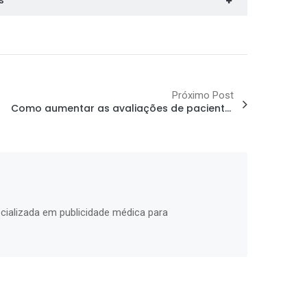
s
Próximo Post
Como aumentar as avaliações de pacientes no Google Meu Negócio e melhorar sua reputação
cializada em publicidade médica para