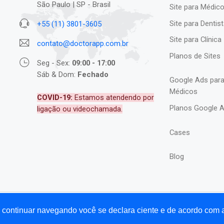
São Paulo | SP - Brasil
Site para Médic
Site para Dentis
+55 (11) 3801-3605
Site para Clínica
contato@doctorapp.com.br
Planos de Sites
Seg - Sex:
09:00 - 17:00
Sáb & Dom:
Fechado
Google Ads par
Médicos
COVID-19:
Estamos atendendo por
Planos Google 
ligação ou videochamada.
Cases
Blog
Ao continuar navegando você se declara ciente e de acordo com
p®.
Home
Agência de Marketing