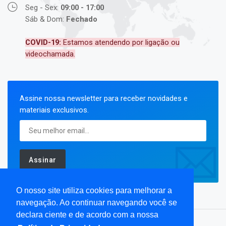
Seg - Sex:
09:00 - 17:00
Sáb & Dom:
Fechado
COVID-19:
Estamos atendendo por ligação ou
videochamada.
Assine nossa newsletter para receber novidades e
materiais exclusivos.
Assinar
O nosso site utiliza cookies para melhorar a
navegação. Ao continuar navegando você se
declara ciente e de acordo com a nossa