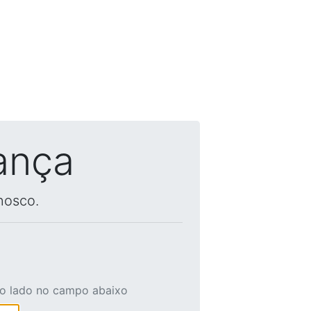
ança
nosco.
ao lado no campo abaixo