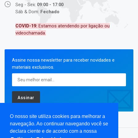
Seg - Sex:
09:00 - 17:00
Sáb & Dom:
Fechado
COVID-19:
Estamos atendendo por ligação ou
videochamada.
Assine nossa newsletter para receber novidades e
materiais exclusivos.
Assinar
O nosso site utiliza cookies para melhorar a
navegação. Ao continuar navegando você se
declara ciente e de acordo com a nossa