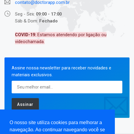
contato@doctorapp.com.br
Seg - Sex:
09:00 - 17:00
Sáb & Dom:
Fechado
COVID-19:
Estamos atendendo por ligação ou
videochamada.
Assine nossa newsletter para receber novidades e
materiais exclusivos.
Assinar
O nosso site utiliza cookies para melhorar a
navegação. Ao continuar navegando você se