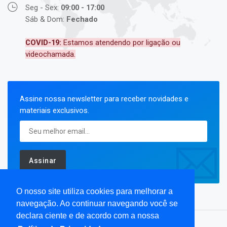
Seg - Sex:
09:00 - 17:00
Sáb & Dom:
Fechado
COVID-19:
Estamos atendendo por ligação ou
videochamada.
Assine nossa newsletter para receber novidades e
materiais exclusivos.
Assinar
O nosso site utiliza cookies para melhorar a
navegação. Ao continuar navegando você se
declara ciente e de acordo com a nossa