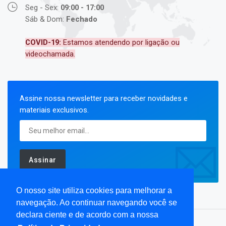
Seg - Sex:
09:00 - 17:00
Sáb & Dom:
Fechado
COVID-19:
Estamos atendendo por ligação ou
videochamada.
Assine nossa newsletter para receber novidades e
materiais exclusivos.
Assinar
O nosso site utiliza cookies para melhorar a
navegação. Ao continuar navegando você se
declara ciente e de acordo com a nossa