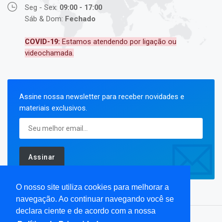
Seg - Sex:
09:00 - 17:00
Sáb & Dom:
Fechado
COVID-19:
Estamos atendendo por ligação ou
videochamada.
Assine nossa newsletter para receber novidades e
materiais exclusivos.
Assinar
O nosso site utiliza cookies para melhorar a
navegação. Ao continuar navegando você se
declara ciente e de acordo com a nossa