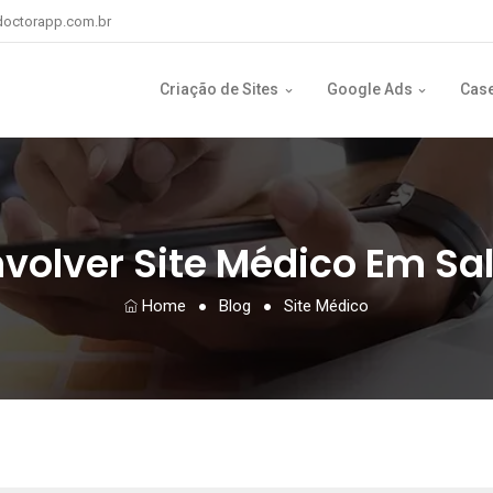
octorapp.com.br
Criação de Sites
Google Ads
Cas
volver Site Médico Em Sa
Home
Blog
Site Médico