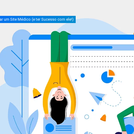
r um Site Médico (e ter Sucesso com ele!)