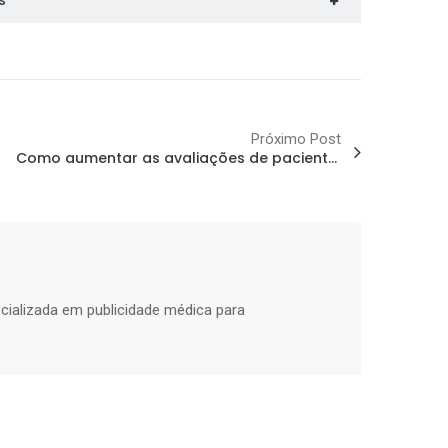
s
Próximo Post
Como aumentar as avaliações de pacientes no Google Meu Negócio e melhorar sua reputação
cializada em publicidade médica para