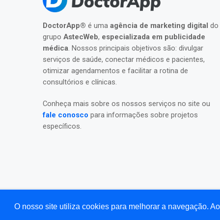
DoctorApp®
é uma
agência de marketing digital
do
grupo
AstecWeb
,
especializada em publicidade
médica
. Nossos principais objetivos são: divulgar
serviços de saúde, conectar médicos e pacientes,
otimizar agendamentos e facilitar a rotina de
consultórios e clínicas.
Conheça mais sobre os nossos serviços no site ou
fale conosco
para informações sobre projetos
específicos.
O nosso site utiliza cookies para melhorar a navegação. 
©2026 Todos os direitos reservados para
DoctorAp