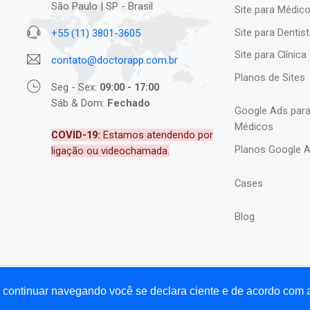
São Paulo | SP - Brasil
Site para Médic
Site para Dentis
+55 (11) 3801-3605
Site para Clínica
contato@doctorapp.com.br
Planos de Sites
Seg - Sex:
09:00 - 17:00
Sáb & Dom:
Fechado
Google Ads par
Médicos
COVID-19:
Estamos atendendo por
Planos Google 
ligação ou videochamada.
Cases
Blog
Ao continuar navegando você se declara ciente e de acordo com
p®.
Home
Agência de Marketing