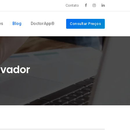
Contato
es
Blog
DoctorApp®
Consultar Preços
lvador