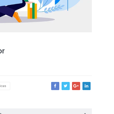
or
nicas