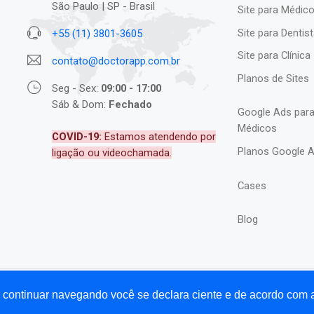
São Paulo | SP - Brasil
Site para Médic
Site para Dentis
+55 (11) 3801-3605
Site para Clínica
contato@doctorapp.com.br
Planos de Sites
Seg - Sex:
09:00 - 17:00
Sáb & Dom:
Fechado
Google Ads par
Médicos
COVID-19:
Estamos atendendo por
Planos Google 
ligação ou videochamada.
Cases
Blog
Ao continuar navegando você se declara ciente e de acordo com
p®.
Home
Agência de Marketing