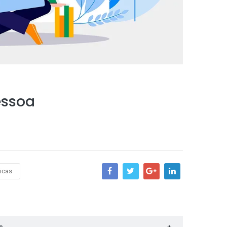
essoa
nicas