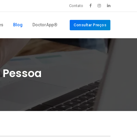
Contato
es
Blog
DoctorApp®
Consultar Preços
o Pessoa