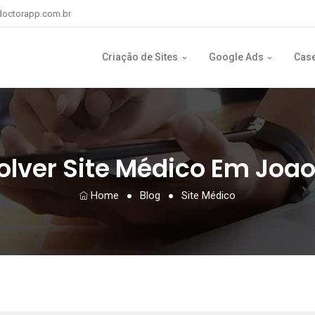
octorapp.com.br
Criação de Sites
Google Ads
Cas
lver Site Médico Em Joa
Home
Blog
Site Médico