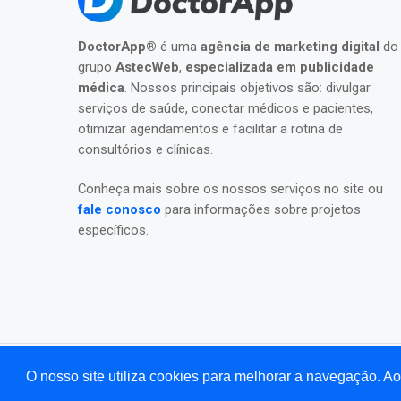
DoctorApp®
é uma
agência de marketing digital
do
grupo
AstecWeb
,
especializada em publicidade
médica
. Nossos principais objetivos são: divulgar
serviços de saúde, conectar médicos e pacientes,
otimizar agendamentos e facilitar a rotina de
consultórios e clínicas.
Conheça mais sobre os nossos serviços no site ou
fale conosco
para informações sobre projetos
específicos.
O nosso site utiliza cookies para melhorar a navegação. 
©2026 Todos os direitos reservados para
DoctorAp