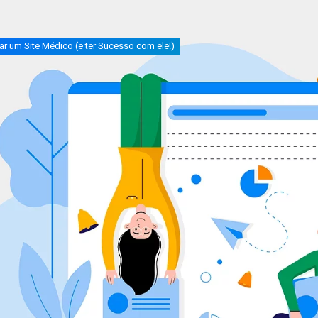
r um Site Médico (e ter Sucesso com ele!)