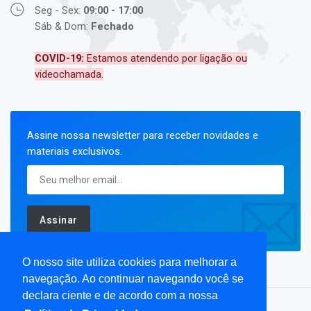
Seg - Sex:
09:00 - 17:00
Sáb & Dom:
Fechado
COVID-19:
Estamos atendendo por ligação ou
videochamada.
Assine nossa newsletter para receber novidades e
materiais exclusivos.
Assinar
O nosso site utiliza cookies para melhorar a
navegação. Ao continuar navegando você se
declara ciente e de acordo com a nossa