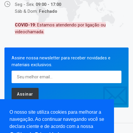
Seg - Sex:
09:00 - 17:00
Sáb & Dom:
Fechado
COVID-19:
Estamos atendendo por ligação ou
videochamada.
Assine nossa newsletter para receber novidades e
materiais exclusivos.
Assinar
O nosso site utiliza cookies para melhorar a
navegação. Ao continuar navegando você se
declara ciente e de acordo com a nossa