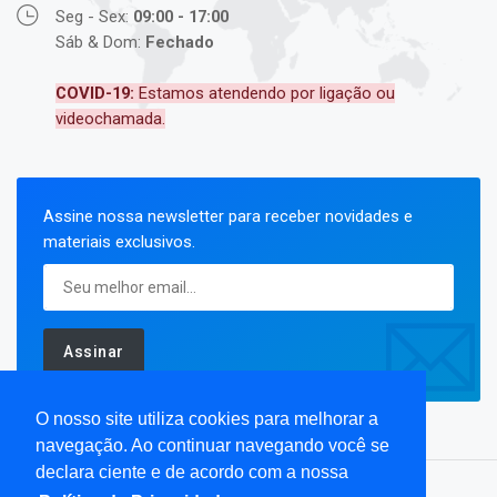
Seg - Sex:
09:00 - 17:00
Sáb & Dom:
Fechado
COVID-19:
Estamos atendendo por ligação ou
videochamada.
Assine nossa newsletter para receber novidades e
materiais exclusivos.
Assinar
O nosso site utiliza cookies para melhorar a
navegação. Ao continuar navegando você se
declara ciente e de acordo com a nossa