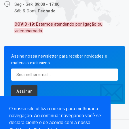
Seg - Sex:
09:00 - 17:00
Sáb & Dom:
Fechado
COVID-19:
Estamos atendendo por ligação ou
videochamada.
Assine nossa newsletter para receber novidades e
materiais exclusivos.
Assinar
O nosso site utiliza cookies para melhorar a
navegação. Ao continuar navegando você se
declara ciente e de acordo com a nossa