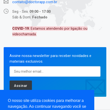
contato@doctorapp.com.br
Seg - Sex:
09:00 - 17:00
Sáb & Dom:
Fechado
COVID-19:
Estamos atendendo por ligação ou
videochamada.
Assine nossa newsletter para receber novidades e
materiais exclusivos.
Assinar
O nosso site utiliza cookies para melhorar a
navegação. Ao continuar navegando você se