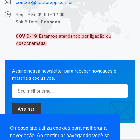
contato@doctorapp.com.br
Seg - Sex:
09:00 - 17:00
Sáb & Dom:
Fechado
COVID-19:
Estamos atendendo por ligação ou
videochamada.
Assine nossa newsletter para receber novidades e
materiais exclusivos.
Assinar
O nosso site utiliza cookies para melhorar a
navegação. Ao continuar navegando você se