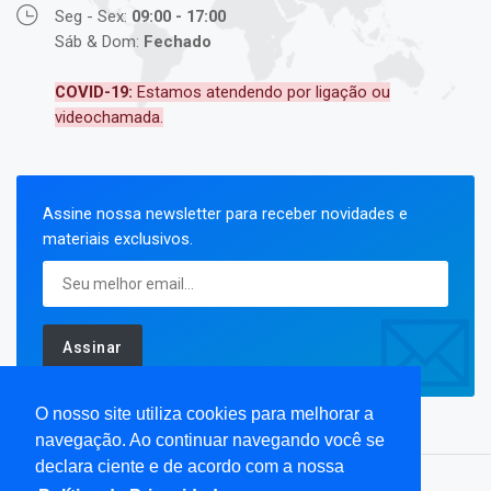
Seg - Sex:
09:00 - 17:00
Sáb & Dom:
Fechado
COVID-19:
Estamos atendendo por ligação ou
videochamada.
Assine nossa newsletter para receber novidades e
materiais exclusivos.
Assinar
O nosso site utiliza cookies para melhorar a
navegação. Ao continuar navegando você se
declara ciente e de acordo com a nossa