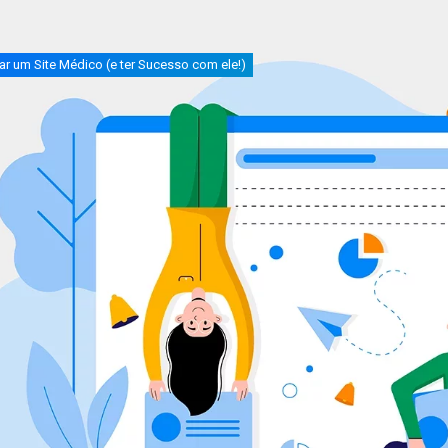
r um Site Médico (e ter Sucesso com ele!)