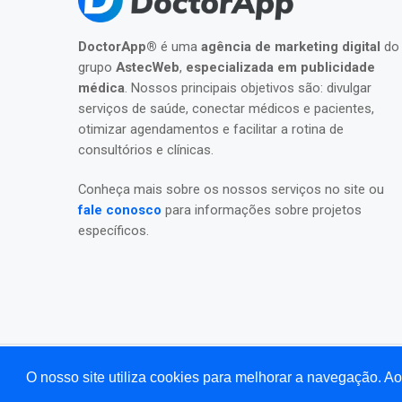
DoctorApp®
é uma
agência de marketing digital
do
grupo
AstecWeb
,
especializada em publicidade
médica
. Nossos principais objetivos são: divulgar
serviços de saúde, conectar médicos e pacientes,
otimizar agendamentos e facilitar a rotina de
consultórios e clínicas.
Conheça mais sobre os nossos serviços no site ou
fale conosco
para informações sobre projetos
específicos.
O nosso site utiliza cookies para melhorar a navegação. 
©2026 Todos os direitos reservados para
DoctorAp