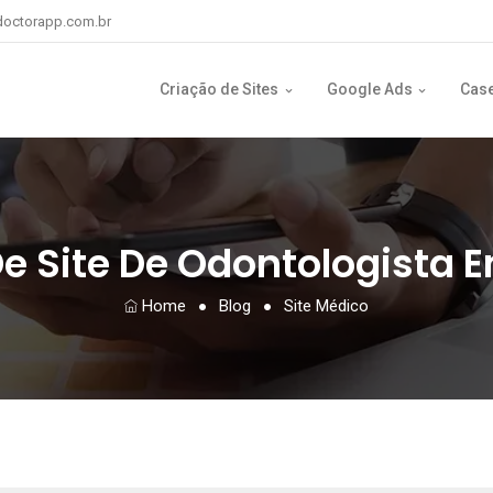
octorapp.com.br
Criação de Sites
Google Ads
Cas
e Site De Odontologista E
Home
Blog
Site Médico