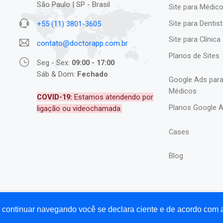
São Paulo | SP - Brasil
Site para Médic
Site para Dentis
+55 (11) 3801-3605
Site para Clínica
contato@doctorapp.com.br
Planos de Sites
Seg - Sex:
09:00 - 17:00
Sáb & Dom:
Fechado
Google Ads par
Médicos
COVID-19:
Estamos atendendo por
Planos Google 
ligação ou videochamada.
Cases
Blog
Ao continuar navegando você se declara ciente e de acordo com
p®.
Home
Agência de Marketing