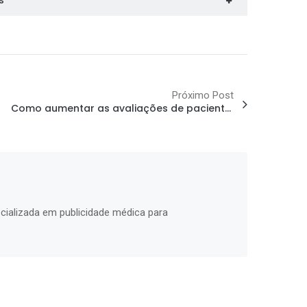
s
Próximo Post
Como aumentar as avaliações de pacientes no Google Meu Negócio e melhorar sua reputação
cializada em publicidade médica para