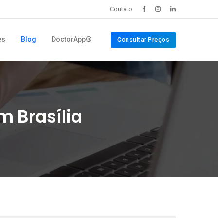
Contato
es
Blog
DoctorApp®
Consultar Preços
m Brasília